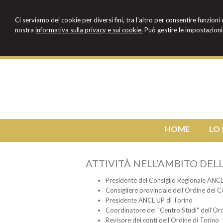
Ci serviamo dei cookie per diversi fini, tra l'altro per consentire funzioni
nostra
informativa sulla privacy e sui cookie.
Può gestire le impostazioni 
HOME
LO
ATTIVITÀ NELL’AMBITO DE
Presidente del Consiglio Regionale ANC
Consigliere provinciale dell'Ordine dei C
Presidente ANCL UP di Torino
Coordinatore del "Centro Studi" dell'Ord
Revisore dei conti dell'Ordine di Torino