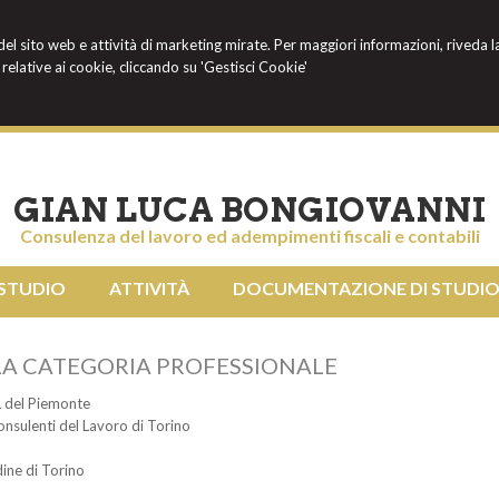
 del sito web e attività di marketing mirate. Per maggiori informazioni, riveda l
relative ai cookie, cliccando su 'Gestisci Cookie'
GIAN LUCA BONGIOVANNI
Consulenza del lavoro ed adempimenti fiscali e contabili
 STUDIO
ATTIVITÀ
DOCUMENTAZIONE DI STUDI
LLA CATEGORIA PROFESSIONALE
L del Piemonte
onsulenti del Lavoro di Torino
ine di Torino