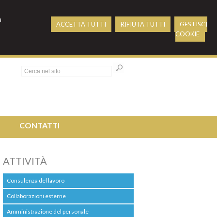
a
ACCETTA TUTTI
RIFIUTA TUTTI
GESTISCI
COOKIE
O
CONTATTI
ATTIVITÀ
Consulenza del lavoro
Collaborazioni esterne
Amministrazione del personale