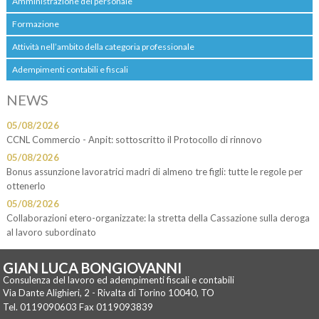
Amministrazione del personale
Formazione
Attività nell’ambito della categoria professionale
Adempimenti contabili e fiscali
NEWS
05/08/2026
CCNL Commercio - Anpit: sottoscritto il Protocollo di rinnovo
05/08/2026
Bonus assunzione lavoratrici madri di almeno tre figli: tutte le regole per
ottenerlo
05/08/2026
Collaborazioni etero-organizzate: la stretta della Cassazione sulla deroga
al lavoro subordinato
GIAN LUCA BONGIOVANNI
Consulenza del lavoro ed adempimenti fiscali e contabili
Via Dante Alighieri, 2 -
Rivalta di Torino
10040
,
TO
Tel.
0119090603
Fax
0119093839