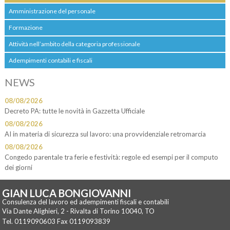
Amministrazione del personale
Formazione
Attività nell’ambito della categoria professionale
Adempimenti contabili e fiscali
NEWS
08/08/2026
Decreto PA: tutte le novità in Gazzetta Ufficiale
08/08/2026
AI in materia di sicurezza sul lavoro: una provvidenziale retromarcia
08/08/2026
Congedo parentale tra ferie e festività: regole ed esempi per il computo
dei giorni
GIAN LUCA BONGIOVANNI
Consulenza del lavoro ed adempimenti fiscali e contabili
Via Dante Alighieri, 2 -
Rivalta di Torino
10040
,
TO
Tel.
0119090603
Fax
0119093839