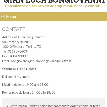
GIAN LUCA BONGIOVANNI
Consulenza del lavoro ed adempimenti fiscali e contabili
Menu
CONTATTI
dott. Gian Luca Bongiovanni
Via Dante Alighieri, 2
10040
Rivalta di Torino
,
TO
Tel:
0119090603
Fax
:
0119093839
Email:
bongiovanni@studiobongiovannibellezza.it
ORARI DELLO STUDIO
Dal lunedi al venerdi
Mattino dalle ore 9,00 alle 13,00
Pomeriggio dalle ore 14,00 alle 18, 00
Questo plugin utilizza cookie per raccogliere dati e cookie di terze