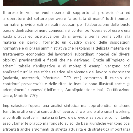
Il presente volume vuol essere di supporto al professionista ed
all’operatore del settore per avere “a portata di mano” tutti i puntelli
normativi previdenziali e fiscali necessari per l’elaborazione delle buste
paga e degli adempimenti connessi; nel contempo l’opera vuol essere una
guida pratica ed operativa per chi si avvicina per la prima volta alla
materia del payroll, fornendo un quadro chiaro delle disposizioni
normative e di prassi amministrativa che regolano la delicata materia del
trattamento economico dei lavoratori subordinati nonché dei diversi
obblighi previdenziali e fiscali che ne derivano. Grazie all’impiego di
schemi, tabelle riepilogative e di molteplici esempi, vengono così
analizzati tutti le casistiche relative alle vicende del lavoro subordinato
(malattia, maternità, infortunio, TFR etc.) compreso il calcolo dei
contributi previdenziali e delle ritenute fiscali e sono illustrati anche gli
adempimenti connessi (UniEmens, Autoliquidazione Inail, Certificazione
Unica, Modello 770).
Impreziosisce l’opera una analisi sintetica ma approfondita di alcune
tematiche afferenti ai contratti di lavoro, al welfare e allo smart working,
ai controlli ispettivi in materia di lavoro e previdenza sociale: con un taglio
assolutamente pratico ma fondato su solide basi giuridiche vengono così
affrontati anche argomenti di stretta attualità e di strategica importanza