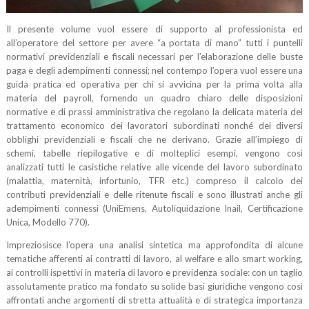
Il presente volume vuol essere di supporto al professionista ed
all’operatore del settore per avere “a portata di mano” tutti i puntelli
normativi previdenziali e fiscali necessari per l’elaborazione delle buste
paga e degli adempimenti connessi; nel contempo l’opera vuol essere una
guida pratica ed operativa per chi si avvicina per la prima volta alla
materia del payroll, fornendo un quadro chiaro delle disposizioni
normative e di prassi amministrativa che regolano la delicata materia del
trattamento economico dei lavoratori subordinati nonché dei diversi
obblighi previdenziali e fiscali che ne derivano. Grazie all’impiego di
schemi, tabelle riepilogative e di molteplici esempi, vengono così
analizzati tutti le casistiche relative alle vicende del lavoro subordinato
(malattia, maternità, infortunio, TFR etc.) compreso il calcolo dei
contributi previdenziali e delle ritenute fiscali e sono illustrati anche gli
adempimenti connessi (UniEmens, Autoliquidazione Inail, Certificazione
Unica, Modello 770).
Impreziosisce l’opera una analisi sintetica ma approfondita di alcune
tematiche afferenti ai contratti di lavoro, al welfare e allo smart working,
ai controlli ispettivi in materia di lavoro e previdenza sociale: con un taglio
assolutamente pratico ma fondato su solide basi giuridiche vengono così
affrontati anche argomenti di stretta attualità e di strategica importanza