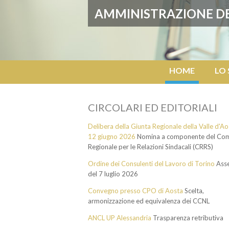
A
M
M
I
N
I
S
T
R
A
Z
I
O
N
E
D
HOME
LO
CIRCOLARI ED EDITORIALI
Delibera della Giunta Regionale della Valle d'Ao
12 giugno 2026
Nomina a componente del Com
Regionale per le Relazioni Sindacali (CRRS)
Ordine dei Consulenti del Lavoro di Torino
Ass
del 7 luglio 2026
Convegno presso CPO di Aosta
Scelta,
armonizzazione ed equivalenza dei CCNL
ANCL UP Alessandria
Trasparenza retributiva