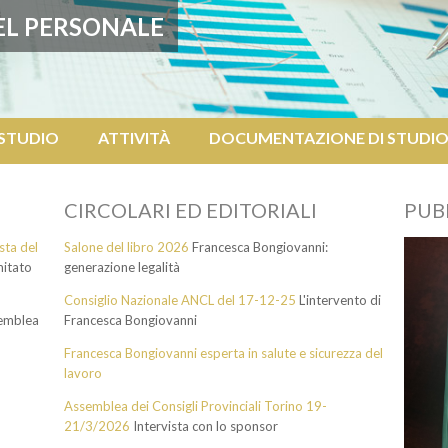
E
L
P
E
R
S
O
N
A
L
E
 STUDIO
ATTIVITÀ
DOCUMENTAZIONE DI STUDI
CIRCOLARI ED EDITORIALI
PUB
sta del
Salone del libro 2026
Francesca Bongiovanni:
itato
generazione legalità
Consiglio Nazionale ANCL del 17-12-25
L'intervento di
emblea
Francesca Bongiovanni
Francesca Bongiovanni esperta in salute e sicurezza del
lavoro
Assemblea dei Consigli Provinciali Torino 19-
21/3/2026
Intervista con lo sponsor