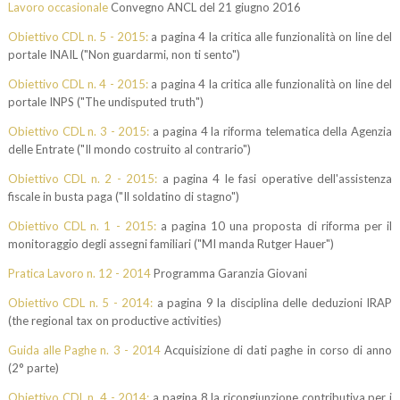
Lavoro occasionale
Convegno ANCL del 21 giugno 2016
Obiettivo CDL n. 5 - 2015:
a pagina 4 la critica alle funzionalità on line del
portale INAIL ("Non guardarmi, non ti sento")
Obiettivo CDL n. 4 - 2015:
a pagina 4 la critica alle funzionalità on line del
portale INPS ("The undisputed truth")
Obiettivo CDL n. 3 - 2015:
a pagina 4 la riforma telematica della Agenzia
delle Entrate ("Il mondo costruito al contrario")
Obiettivo CDL n. 2 - 2015:
a pagina 4 le fasi operative dell'assistenza
fiscale in busta paga ("Il soldatino di stagno")
Obiettivo CDL n. 1 - 2015:
a pagina 10 una proposta di riforma per il
monitoraggio degli assegni familiari ("MI manda Rutger Hauer")
Pratica Lavoro n. 12 - 2014
Programma Garanzia Giovani
Obiettivo CDL n. 5 - 2014:
a pagina 9 la disciplina delle deduzioni IRAP
(the regional tax on productive activities)
Guida alle Paghe n. 3 - 2014
Acquisizione di dati paghe in corso di anno
(2° parte)
Obiettivo CDL n. 4 - 2014:
a pagina 8 la ricongiunzione contributiva per i